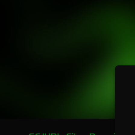
pa****o
IDR
2,264,000.00
Gates of Olympus™
rach****1
IDR
2,214,450.00
Gates of Olympus Super
Scatter
l****r
IDR
2,079,000.00
Gates of Olympus Super
Scatter
dasta****1
IDR
2,050,200.00
Gates of Olympus Super
Scatter
766h****m
IDR
1,737,150.00
Gates of Olympus Super
Scatter