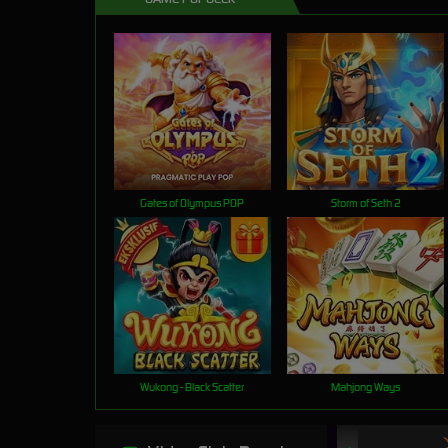
Gates of Olympus POP
Storm of Seth 2
Wukong - Black Scatter
Mahjong Ways