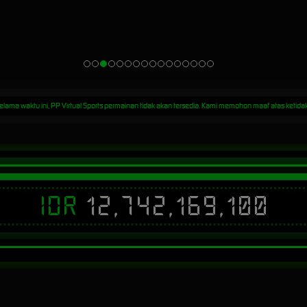
u ini, PP Virtual Sports permainan tidak akan tersedia. Kami memohon maaf atas ketidaknyaman
IDR
12,742,169,100