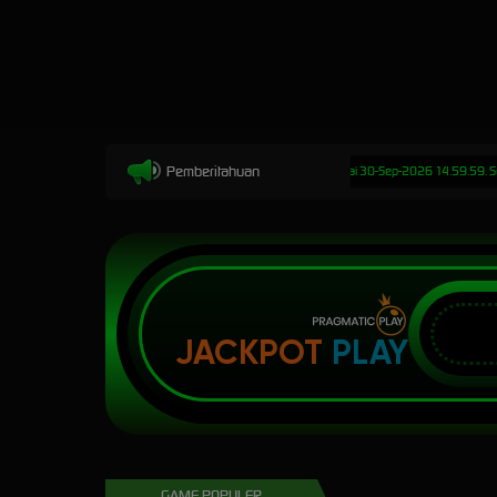
Pemberitahuan
l: PP Virtual Sports pada 30-Jun-2026 dari 14.59.59 sampai 30-Sep-2026 14.59.59. Selama wakt
JACKPOT
PLAY
GAME POPULER