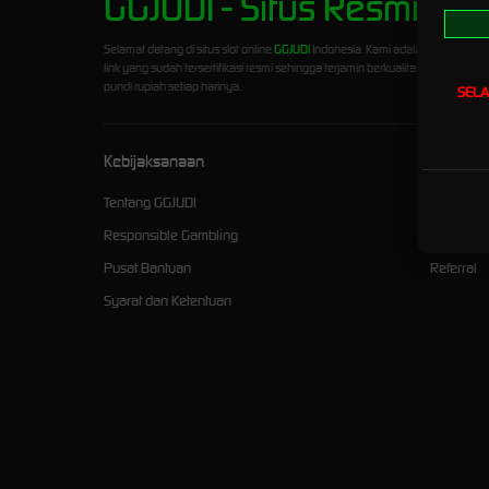
GGJUDI - Situs Resmi Lin
Selamat datang di situs slot online
GGJUDI
Indonesia. Kami adalah situs slot77
link yang sudah tersertifikasi resmi sehingga terjamin berkualitas dan fa
pundi rupiah setiap harinya.
SELA
Kebijaksanaan
Platform
Tentang GGJUDI
Promosi
Responsible Gambling
Loyalty
Pusat Bantuan
Referral
Syarat dan Ketentuan