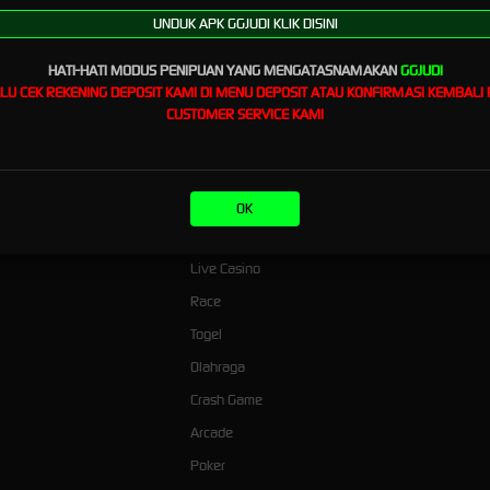
k Daftar Slot Gacor Online Ultr
UNDUK APK GGJUDI KLIK DISINI
7 ggjudi daftar slot gacor online terpercaya mudah maxwin yang menyediakan permainan terlengkap d
ir. Layanan Kami akan memberikan pengalaman judi slot terbaik kepada Anda semua. Menjadi mem
HATI-HATI MODUS PENIPUAN YANG MENGATASNAMAKAN
GGJUDI
LU CEK REKENING DEPOSIT KAMI DI MENU DEPOSIT ATAU KONFIRMASI KEMBALI
CUSTOMER SERVICE KAMI
Kategori
Du
Hot Games
OK
Slots
Live Casino
Race
Togel
Olahraga
Crash Game
Arcade
Poker