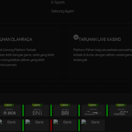
E-Sports
Sabung Ayam
UHAN OLAHRAGA
TARUHAN LIVE KASINO
k Gaming Platform Terbaik
Platform Pilihan bagi perusahaan-perusah
an lebih banyak game, odds yang lebih
terbaik di dunia, dengan pilihan variasi gam
an menyediakan pilihan yang lebih
terbanyak
ntuk pemain.