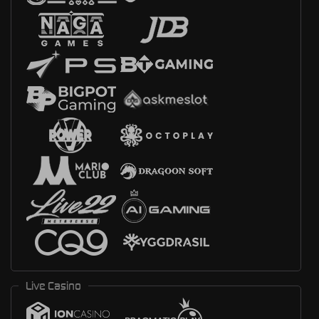
Live Casino