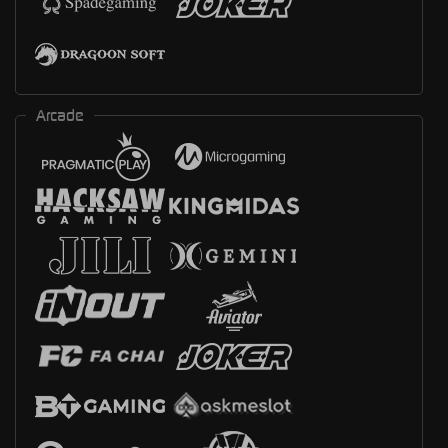
Arcade