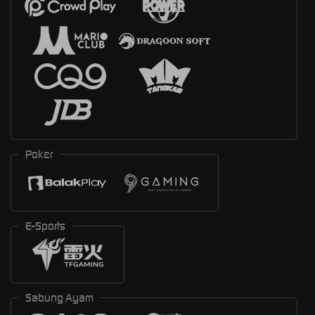
Poker
E-Sports
Sabung Ayam