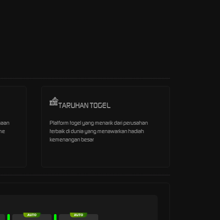
TARUHAN TOGEL
haan
Platform togel yang menarik dari perusahan
ame
terbaik di dunia yang menawarkan hadiah
kemenangan besar