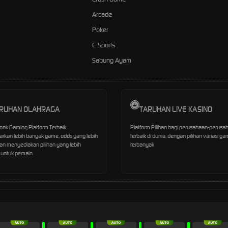
Arcade
Poker
E-Sports
Sabung Ayam
RUHAN OLAHRAGA
TARUHAN LIVE KASINO
ook Gaming Platform Terbaik
Platform Pilihan bagi perusahaan-perusa
kan lebih banyak game, odds yang lebih
terbaik di dunia, dengan pilihan variasi g
 dan menyediakan pilihan yang lebih
terbanyak
untuk pemain.