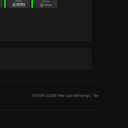
©2026 GGJUDI. Hak cipta dilindungi | 18+