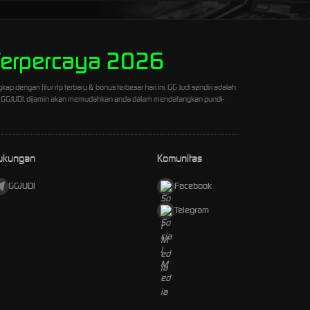
a Terpercaya 2026
dengan fitur rtp terbaru & bonus terbesar hari ini. GG Judi sendiri adalah
mber GGJUDI, dijamin akan memudahkan anda dalam mendatangkan pundi-
ukungan
Komunitas
GGJUDI
Facebook
Telegram