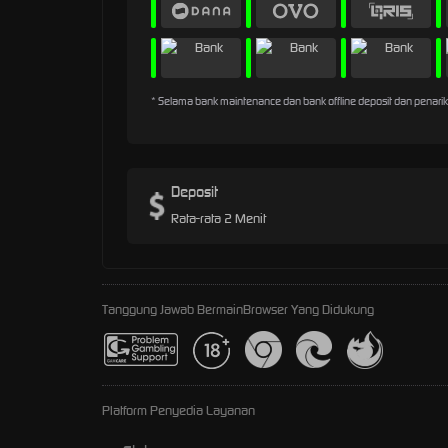
* Selama bank maintenance dan bank offline deposit dan penarik
Deposit
Rata-rata 2 Menit
Tanggung Jawab Bermain
Browser Yang Didukung
Platform Penyedia Layanan