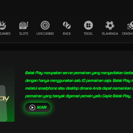
 GAMES
SLOTS
LIVE CASINO
RACE
TOGEL
OLAHRAGA
CRASH
Balak Play merupakan server permainan yang menyediakan berb
dengan hanya menggunakan satu ID permainan saja. Balak Play 
melalui smartphone atau desktop dimana Anda dapat memainkan 
permainan yang banyak digemari pemain yaitu Gaple Balak Play.
MAIN