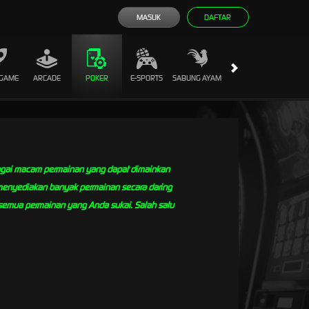
MASUK
DAFTAR
 GAME
ARCADE
POKER
E-SPORTS
SABUNG AYAM
PROMOSI
agai macam permainan yang dapat dimainkan
menyediakan banyak permainan secara daring
semua permainan yang Anda sukai. Salah satu