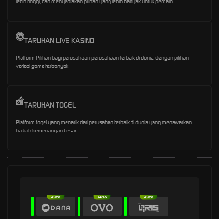
lebih tinggi, dan menyediakan pilihan yang lebih banyak untuk pemain.
TARUHAN LIVE KASINO
Platform Pilihan bagi perusahaan-perusahaan terbaik di dunia, dengan pilihan
variasi game terbanyak
TARUHAN TOGEL
Platform togel yang menarik dari perusahan terbaik di dunia yang menawarkan
hadiah kemenangan besar